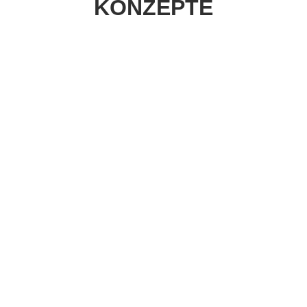
KONZEPTE
FAQ
- HÄUFIG GESTELLTE
FRAGEN
WIE VIELE JUGENDLICHE VERTRITT DER SJR?
WAS FÜR POLITISCHE POSITIONEN HAT DER