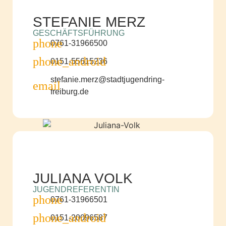
STEFANIE MERZ
GESCHÄFTSFÜHRUNG
0761-31966500
0151-55615236
stefanie.merz@stadtjugendring-
freiburg.de
JULIANA VOLK
JUGENDREFERENTIN
0761-31966501
0151-20096587