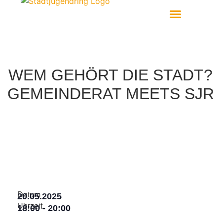
Aktiv Werden
WEM GEHÖRT DIE STADT?
GEMEINDERAT MEETS SJR
Datum
20.05.2025
Uhrzeit
18:00
-
20:00