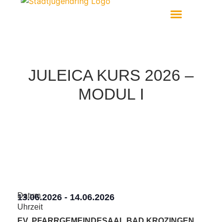
Aktiv Werden
JULEICA KURS 2026 –
MODUL I
Datum
13.06.2026
-
14.06.2026
Uhrzeit
EV. PFARRGEMEINDESAAL BAD KROZINGEN