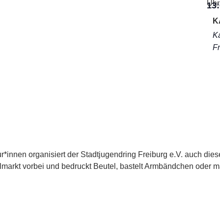
Uhr
13
K
Ka
Fr
ur*innen organisiert der Stadtjugendring Freiburg e.V. auch di
markt vorbei und bedruckt Beutel, bastelt Armbändchen oder m