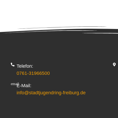
Telefon:
0761-31966500
E-Mail:
info@stadtjugendring-freiburg.de