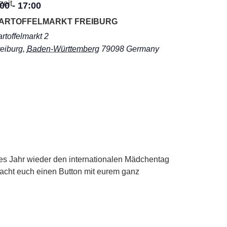
zeit
:00
-
17:00
ARTOFFELMARKT FREIBURG
rtoffelmarkt 2
eiburg
,
Baden-Württemberg
79098
Germany
eses Jahr wieder den internationalen Mädchentag
acht euch einen Button mit eurem ganz