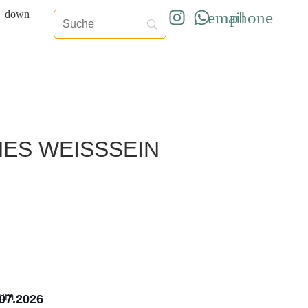
S WEISSSEIN
tum
07.2026