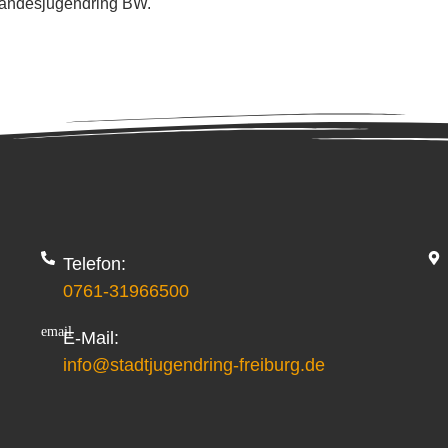
andesjugendring BW.
Telefon:
0761-31966500
E-Mail:
info@stadtjugendring-freiburg.de