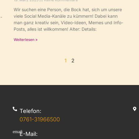
Wir suchen eine Person, die Bock hat, sich um unsere
viele Social Media-Kanäle zu kümmern! Dabei kann
-
man ganz kreativ sein, Video-Ideen, Memes und Info-
Posts, alles ist willkommen! Alter: Details:
Weiterlesen »
1
2
Telefon:
0761-31966500
E-Mail: